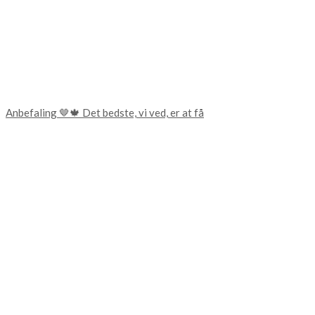
Anbefaling 🤎🍁 Det bedste, vi ved, er at få