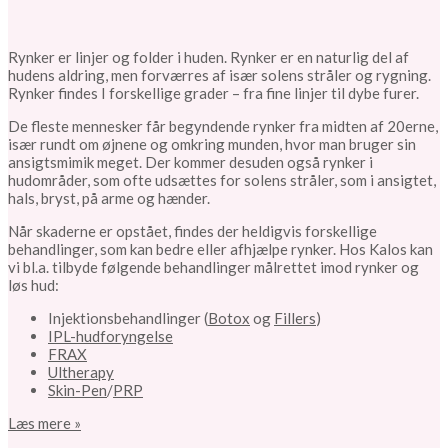
Rynker er linjer og folder i huden. Rynker er en naturlig del af
hudens aldring, men forværres af især solens stråler og rygning.
Rynker findes I forskellige grader – fra fine linjer til dybe furer.
De fleste mennesker får begyndende rynker fra midten af 20erne,
især rundt om øjnene og omkring munden, hvor man bruger sin
ansigtsmimik meget. Der kommer desuden også rynker i
hudområder, som ofte udsættes for solens stråler, som i ansigtet,
hals, bryst, på arme og hænder.
Når skaderne er opstået, findes der heldigvis forskellige
behandlinger, som kan bedre eller afhjælpe rynker. Hos Kalos kan
vi bl.a. tilbyde følgende behandlinger målrettet imod rynker og
løs hud:
Injektionsbehandlinger (
Botox
og
Fillers
)
IPL-hudforyngelse
FRAX
Ultherapy
Skin-Pen
/
PRP
Læs mere »