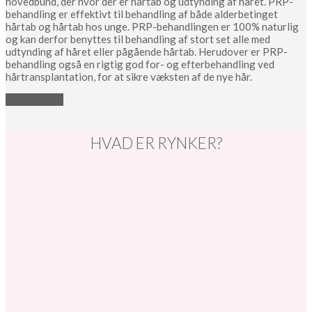
hovedbund, der hvor der er hårtab og udtynding af håret. PRP-
behandling er effektivt til behandling af både alderbetinget
hårtab og hårtab hos unge. PRP-behandlingen er 100% naturlig
og kan derfor benyttes til behandling af stort set alle med
udtynding af håret eller pågående hårtab. Herudover er PRP-
behandling også en rigtig god for- og efterbehandling ved
hårtransplantation, for at sikre væksten af de nye hår.
LÆS MERE
HVAD ER RYNKER?