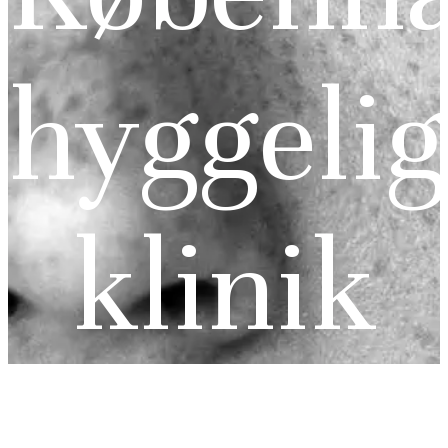
hyggelig
klinik