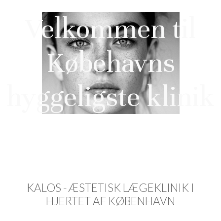
Velkommen til
Købehavns
hyggeligste klinik
KALOS - ÆSTETISK LÆGEKLINIK I
HJERTET AF KØBENHAVN