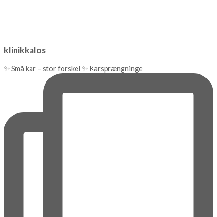
klinikkalos
✨ Små kar – stor forskel ✨ Karsprængninge