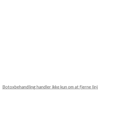
Botoxbehandling handler ikke kun om at fjerne linj