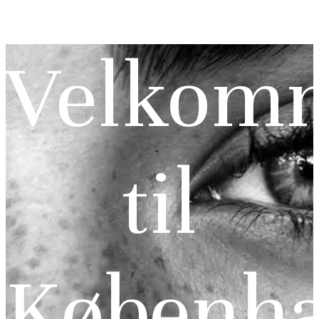
Velkom
til
Københ