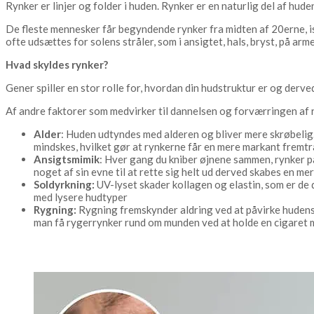
Rynker er linjer og folder i huden. Rynker er en naturlig del af huden
De fleste mennesker får begyndende rynker fra midten af 20erne,
ofte udsættes for solens stråler, som i ansigtet, hals, bryst, på ar
Hvad skyldes rynker?
Gener spiller en stor rolle for, hvordan din hudstruktur er og derv
Af andre faktorer som medvirker til dannelsen og forværringen af
Alder
: Huden udtyndes med alderen og bliver mere skrøbelig. 
mindskes, hvilket gør at rynkerne får en mere markant fremt
Ansigtsmimik
: Hver gang du kniber øjnene sammen, rynker pa
noget af sin evne til at rette sig helt ud derved skabes en me
Soldyrkning:
UV-lyset skader kollagen og elastin, som er de
med lysere hudtyper
Rygning:
Rygning fremskynder aldring ved at påvirke hudens 
man få rygerrynker rund om munden ved at holde en cigaret 