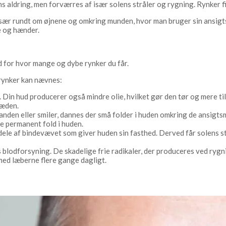
s aldring, men forværres af især solens stråler og rygning. Rynker find
 især rundt om øjnene og omkring munden, hvor man bruger sin ansi
me og hænder.
ed for hvor mange og dybe rynker du får.
 rynker kan nævnes:
Din hud producerer også mindre olie, hvilket gør den tør og mere tilb
ræden.
nden eller smiler, dannes der små folder i huden omkring de ansigts
re permanent fold i huden.
 dele af bindevævet som giver huden sin fasthed. Derved får solens 
blodforsyning. De skadelige frie radikaler, der produceres ved rygn
med læberne flere gange dagligt.