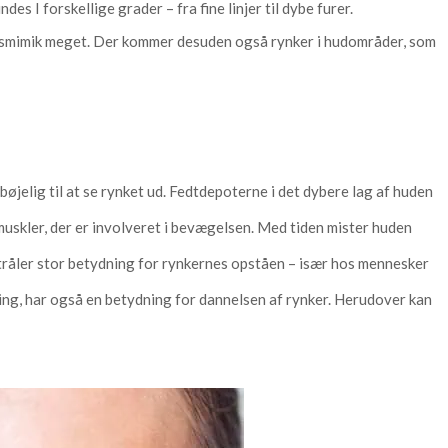
es I forskellige grader – fra fine linjer til dybe furer.
gtsmimik meget. Der kommer desuden også rynker i hudområder, som
øjelig til at se rynket ud. Fedtdepoterne i det dybere lag af huden
muskler, der er involveret i bevægelsen. Med tiden mister huden
stråler stor betydning for rynkernes opståen – især hos mennesker
ing, har også en betydning for dannelsen af rynker. Herudover kan