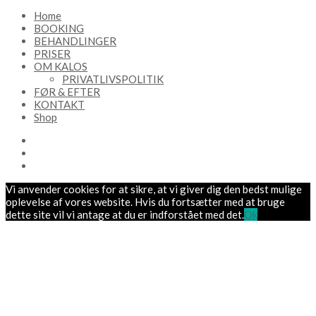
Home
BOOKING
BEHANDLINGER
PRISER
OM KALOS
PRIVATLIVSPOLITIK
FØR & EFTER
KONTAKT
Shop
Vi anvender cookies for at sikre, at vi giver dig den bedst mulige
oplevelse af vores website. Hvis du fortsætter med at bruge
dette site vil vi antage at du er indforstået med det.
Ok