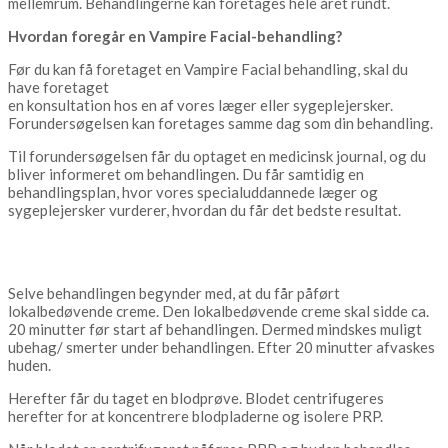
mellemrum. Behandlingerne kan foretages hele året rundt.
Hvordan foregår en Vampire Facial-behandling?
Før du kan få foretaget en Vampire Facial behandling, skal du
have foretaget
en konsultation hos en af vores læger eller sygeplejersker.
Forundersøgelsen kan foretages samme dag som din behandling.
Til forundersøgelsen får du optaget en medicinsk journal, og du
bliver informeret om behandlingen. Du får samtidig en
behandlingsplan, hvor vores specialuddannede læger og
sygeplejersker vurderer, hvordan du får det bedste resultat.
Selve behandlingen begynder med, at du får påført
lokalbedøvende creme. Den lokalbedøvende creme skal sidde ca.
20 minutter før start af behandlingen. Dermed mindskes muligt
ubehag/ smerter under behandlingen. Efter 20 minutter afvaskes
huden.
Herefter får du taget en blodprøve. Blodet centrifugeres
herefter for at koncentrere blodpladerne og isolere PRP.