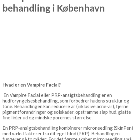
behandling i København
Hvad er en Vampire Facial?
En Vampire Facial eller PRP-ansigtsbehandling er en
hudforyngelsesbehandling, som forbedrer hudens struktur og
tone. Behandlingen kan reducere ar (inklusive acne-ar), fjerne
pigmentforandringer og solskader, opstramme slap hud, glatte
fine linjer ud og mindske porernes størrelse.
En PRP-ansigtsbehandling kombinerer microneedling (
SkinPen
)
med vækstfaktorer fra dit eget blod (PRP). Behandlingen
fungerer på to måder: For det første skaber microneedling små