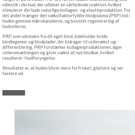
nålestik i din hud, der udløser en sårhelende reaktion, hvilket
stimulerer din huds naturlige kollagen- og elastinproduktion. For
det andet trænger den vækstfaktorfyldte blodplasma (PRP) ind i
huden gennem mikrokanalerne, og booster regenerering af
hudcellerne.
PRP, som udvindes fra dit eget blod, indeholder hvide
blodlegemer og blodplader, der bidrager til cellevækst og -
differentiering. PRP forstærker kollagenproduktionen, øger
celleomsætningen og giver vækst af nye blodkar, hvilket
resulterer i hudforyngelse.
Resultatet er, at huden bliver mere forfrisket, glattere og ser
fastere ud.
BOOK NU