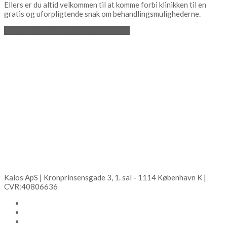
Ellers er du altid velkommen til at komme forbi klinikken til en
gratis og uforpligtende snak om behandlingsmulighederne.
LÆS MERE OM BEHANDLINGER
Kalos ApS | Kronprinsensgade 3, 1. sal - 1114 København K |
CVR:40806636