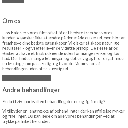
Om os
Hos Kalos er vores filosofi at få det bedste frem hos vores
kunder. Vi ønsker ikke at ændre på den måde du ser ud, men blot at
fremhæve dine bedste egenskaber. Vi elsker at skabe naturlige
resultater – og vi efterlever selv dette princip. De fleste af os
ønsker at have et frisk udseende uden for mange rynker og løs
hud. Der findes mange løsninger, og det er vigtigt for os, at finde
en løsning, som passer dig, og hvor du får mest ud af
behandlingen uden at se kunstig ud.
LÆS MERE OM KALOS
Andre behandlinger
Er du i tvivl om hvilken behandling der er rigtig for dig?
Vi tilbyder en lang række af behandlinger der kan afhjælpe rynker
og fine linjer. Du kan læse om alle vores behandlinger ved at
trykke på linket herunder.