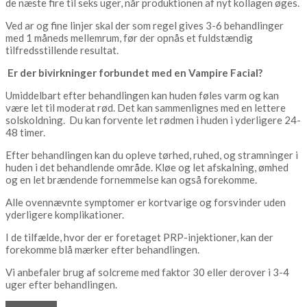
de næste fire til seks uger, når produktionen af ​​nyt kollagen øges.
Ved ar og fine linjer skal der som regel gives 3-6 behandlinger
med 1 måneds mellemrum, før der opnås et fuldstændig
tilfredsstillende resultat.
Er der bivirkninger forbundet med en Vampire Facial?
Umiddelbart efter behandlingen kan huden føles varm og kan
være let til moderat rød. Det kan sammenlignes med en lettere
solskoldning. Du kan forvente let rødmen i huden i yderligere 24-
48 timer.
Efter behandlingen kan du opleve tørhed, ruhed, og stramninger i
huden i det behandlende område. Kløe og let afskalning, ømhed
og en let brændende fornemmelse kan også forekomme.
Alle ovennævnte symptomer er kortvarige og forsvinder uden
yderligere komplikationer.
I de tilfælde, hvor der er foretaget PRP-injektioner, kan der
forekomme blå mærker efter behandlingen.
Vi anbefaler brug af solcreme med faktor 30 eller derover i 3-4
uger efter behandlingen.
BOOK NU