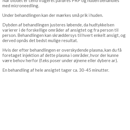
Når blodet er centrifugeret påføres PRP og huden behandles
med microneedling.
Under behandlingen kan der mærkes små prik i huden.
Dybden af behandlingen justeres løbende, da hudtykkelsen
varierer i de forskellige områder af ansigtet og fra person til
person. Behandlingen kan skræddersys til hvert enkelt ansigt, og
derved opnås det bedst mulige resultat.
Hvis der efter behandlingen er overskydende plasma, kan du få
foretaget injektion af dette plasma i områder, hvor der kunne
være behov herfor (f.eks poser under øjnene eller dybere ar).
En behandling af hele ansigtet tager ca. 30-45 minutter.